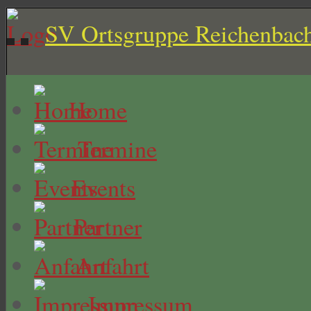
SV Ortsgruppe Reichenbach
Home
Termine
Events
Partner
Anfahrt
Impressum